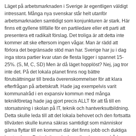
Läget på arbetsmarknaden i Sverige är egentligen väldigt
intressant. Många nya svenskar står helt utanför
arbetsmarknaden samtidigt som konjunkturen är stark. Här
finns ett gyllene tillfälle för en partiledare eller ett parti att
presentera ett radikalt förslag. Det troliga är att detta inte
kommer att ske eftersom ingen vågar. Man är rädd att
förlora det begränsade stöd man har. Sverige har ju i dag
inga stora partier kvar utan de flesta ligger i spannet 15-
25%. (S, M, C, SD) Men är då läget hopplöst? Nej, jag tror
inte det. På det lokala planet finns nog bättre
förutsättningar till breda överenskommelser för att klara
efterfrågan på arbetskraft. Hade jag exempelvis varit
kommunalråd i en expansiv kommun med många
teknikföretag hade jag gjort precis ALLT för att få till en
storsatsning i skolan på IT, teknik och hantverksutbildning.
Detta skulle leda till att det lokala behovet och den fortsatta
tillväxten skulle kunna säkras samtidigt som människor
gärna flyttar till en kommun där det finns jobb och duktiga