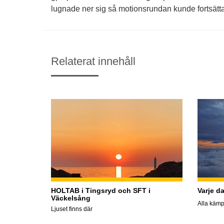
lugnade ner sig så motionsrundan kunde fortsätta
Relaterat innehåll
HOLTAB i Tingsryd och SFT i
Varje d
Väckelsång
Alla kämp
Ljuset finns där