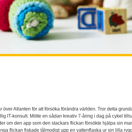
r över Atlanten för att försöka förändra världen. Tror detta grunda
illig IT-konsult. Mötte en sådan kreativ 7-åring i dag på cykel 
order om den app som den stackars flickan försökte hjälpa sin 
ga flickan fiskade tålmodigt upp en vattenflaska ur sin lilla ry