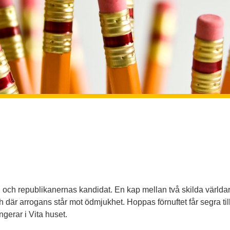
on och republikanernas kandidat. En kap mellan två skilda världar
h där arrogans står mot ödmjukhet. Hoppas förnuftet får segra ti
ngerar i Vita huset.