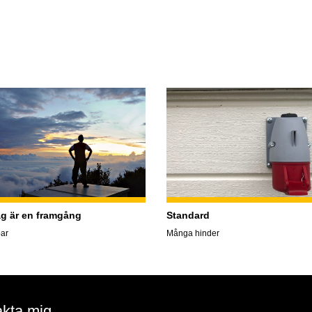
ag är en framgång
Standard
ar
Många hinder
kta mig