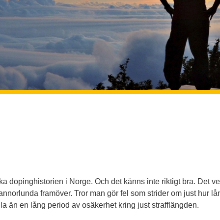
a dopinghistorien i Norge. Och det känns inte riktigt bra. Det v
annorlunda framöver. Tror man gör fel som strider om just hur l
alla än en lång period av osäkerhet kring just strafflängden.