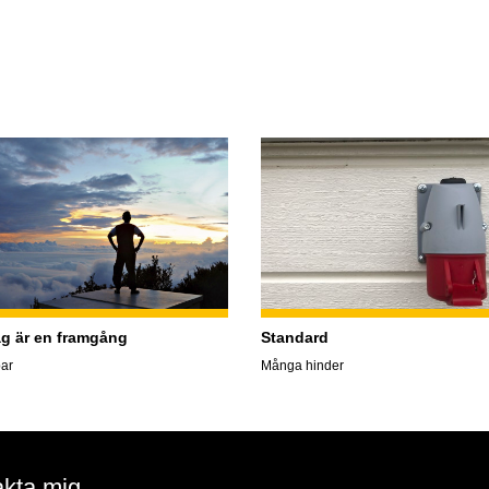
ag är en framgång
Standard
ar
Många hinder
kta mig