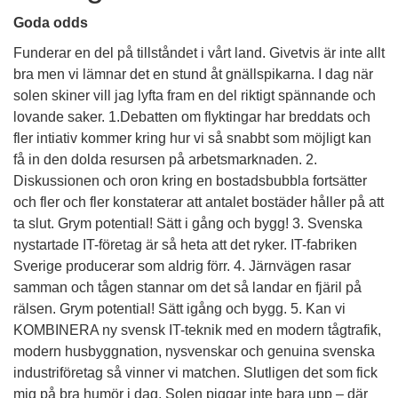
Goda odds
Funderar en del på tillståndet i vårt land. Givetvis är inte allt
bra men vi lämnar det en stund åt gnällspikarna. I dag när
solen skiner vill jag lyfta fram en del riktigt spännande och
lovande saker. 1.Debatten om flyktingar har breddats och
fler intiativ kommer kring hur vi så snabbt som möjligt kan
få in den dolda resursen på arbetsmarknaden. 2.
Diskussionen och oron kring en bostadsbubbla fortsätter
och fler och fler konstaterar att antalet bostäder håller på att
ta slut. Grym potential! Sätt i gång och bygg! 3. Svenska
nystartade IT-företag är så heta att det ryker. IT-fabriken
Sverige producerar som aldrig förr. 4. Järnvägen rasar
samman och tågen stannar om det så landar en fjäril på
rälsen. Grym potential! Sätt igång och bygg. 5. Kan vi
KOMBINERA ny svensk IT-teknik med en modern tågtrafik,
modern husbyggnation, nysvenskar och genuina svenska
industriföretag så vinner vi matchen. Slutligen det som fick
mig på bra humör i dag. Solen piggar inte bara upp – där